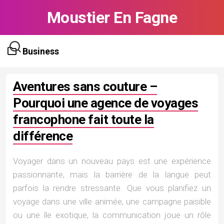
Skip
Moustier En Fagne
to
content
Business
Aventures sans couture –
Pourquoi une agence de voyages
francophone fait toute la
différence
Voyager dans un nouveau pays est une expérience
passionnante, mais la barrière de la langue peut
parfois la rendre stressante. Que vous planifiez un
voyage dans une ville animée, une campagne paisible
ou une île exotique, la communication joue un rôle