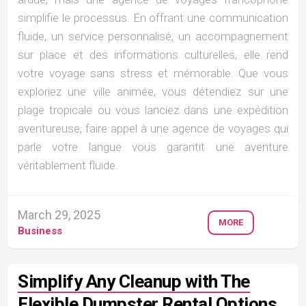
simplifie le processus. En offrant une communication
fluide, un service personnalisé, un accompagnement
sur place et des informations culturelles, elle rend
votre voyage sans stress et mémorable. Que vous
exploriez une ville animée, vous détendiez sur une
plage tropicale ou vous lanciez dans une expédition
aventureuse, faire appel à une agence de voyages qui
parle votre langue vous garantit une aventure
véritablement fluide.
March 29, 2025
MORE
Business
Simplify Any Cleanup with The
Flexible Dumpster Rental Options