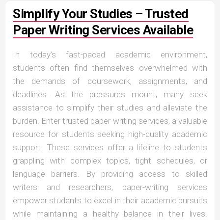
Simplify Your Studies – Trusted
Paper Writing Services Available
In today’s fast-paced academic environment,
students often find themselves overwhelmed with
the demands of coursework, assignments, and
deadlines. As the pressures mount, many seek
assistance to simplify their studies and alleviate the
burden. Enter trusted paper writing services, a valuable
resource for students seeking high-quality academic
support. These services offer a lifeline to students
grappling with complex topics, tight schedules, or
language barriers. By providing access to skilled
writers and researchers, paper-writing services
empower students to excel in their academic pursuits
while maintaining a healthy balance in their lives.